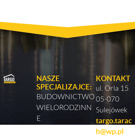
NASZE
KONTAKT
SPECJALIZAJCE:
ul. Orla 15
BUDOWNICTWO
05-070
WIELORODZINN
Sulejówek
E
targo.tarac
JEDNORODZINN
h@wp.pl