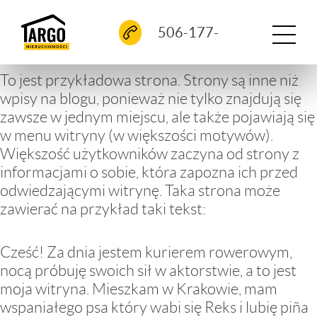
O FIRMIE
506-177-
744
INWESTYCJE ZREALIZOWANE
To jest przykładowa strona. Strony są inne niż
wpisy na blogu, ponieważ nie tylko znajdują się
NA SPRZEDAŻ
zawsze w jednym miejscu, ale także pojawiają się
w menu witryny (w większości motywów).
Większość użytkowników zaczyna od strony z
KONTAKT
informacjami o sobie, która zapozna ich przed
odwiedzającymi witrynę. Taka strona może
zawierać na przykład taki tekst:
Cześć! Za dnia jestem kurierem rowerowym,
nocą próbuję swoich sił w aktorstwie, a to jest
moja witryna. Mieszkam w Krakowie, mam
wspaniałego psa który wabi się Reks i lubię piña