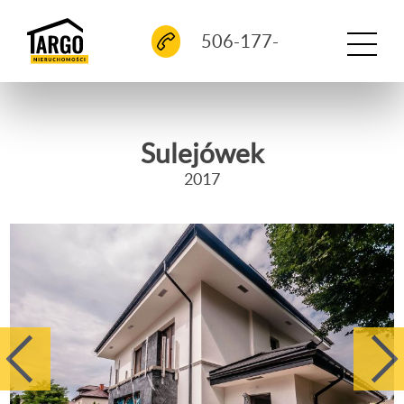
O FIRMIE
506-177-
744
INWESTYCJE ZREALIZOWANE
NA SPRZEDAŻ
Sulejówek
2017
KONTAKT