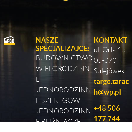
NASZE
KONTAKT
SPECJALIZAJCE:
ul. Orla 15
BUDOWNICTWO
05-070
WIELORODZINN
Sulejówek
E
targo.tarac
JEDNORODZINN
h@wp.pl
E SZEREGOWE
+48 506
JEDNORODZINN
177 744
E BLIŹNIACZE
BUDYNKI